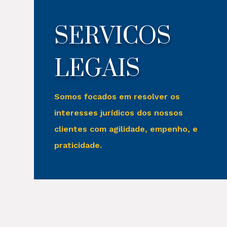
SERVICOS
LEGAIS
Somos focados em resolver os
interesses jurídicos dos nossos
clientes com agilidade, empenho, e
praticidade.