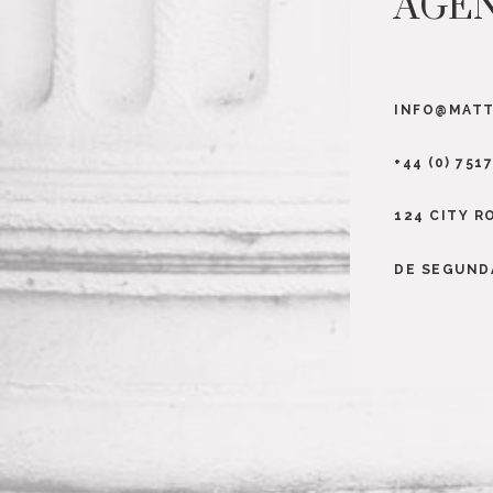
AGEN
INFO@MAT
+44 (0) 751
124 CITY R
DE SEGUNDA